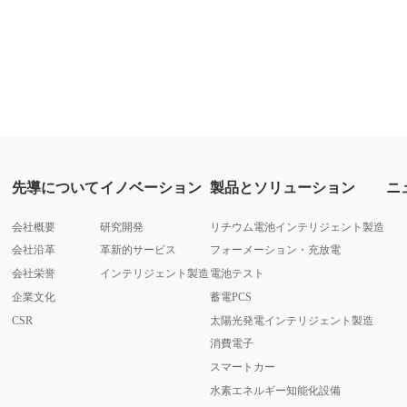
先導について
イノベーション
製品とソリューション
ニ
会社概要
研究開発
リチウム電池インテリジェント製造
会社沿革
革新的サービス
フォーメーション・充放電
会社栄誉
インテリジェント製造
電池テスト
企業文化
蓄電PCS
CSR
太陽光発電インテリジェント製造
消費電子
スマートカー
水素エネルギー知能化設備