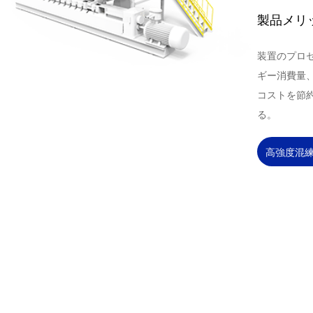
製品メリ
装置のプロ
ギー消費量
コストを節
る。
高強度混