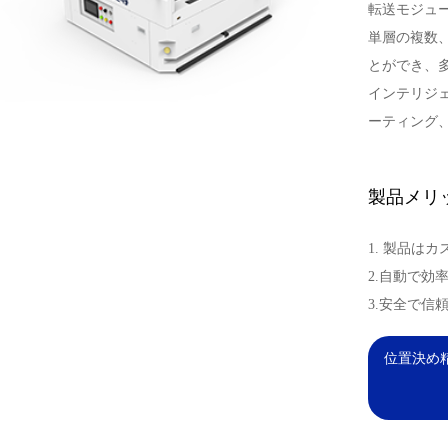
転送モジュ
単層の複数
とができ、
インテリジ
ーティング
製品メリ
1. 製品は
2.自動で効
3.安全で信
位置決め