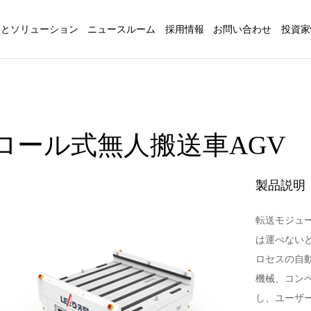
品とソリューション
ニュースルーム
採用情報
お問い合わせ
投資家
ロール式無人搬送車AGV
製品説明
転送モジュ
は運べない
ロセスの自
機械、コン
し、ユーザ