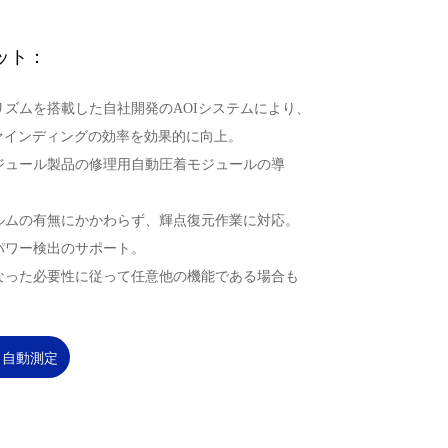
ット：
ルゴリズムを搭載した自社開発のAOIシステムにより、
ァインディングの効率を効果的に向上。
モジュール製品の修理用自動圧着モジュールの導
ィルムの有無にかかわらず、輝点復元作業に対応。
ーパワー検出のサポート。
異なった必要性に従って任意他の機能である場合も
、自動測定