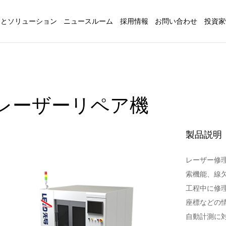
品とソリューション
ニュースルーム
採用情報
お問い合わせ
投資家
レーザーリペア機
製品説明
レーザー修
索機能、線
工程中に修理
座標などの情
自動計測に