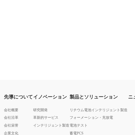
先導について
イノベーション
製品とソリューション
ニ
会社概要
研究開発
リチウム電池インテリジェント製造
会社沿革
革新的サービス
フォーメーション・充放電
会社栄誉
インテリジェント製造
電池テスト
企業文化
蓄電PCS