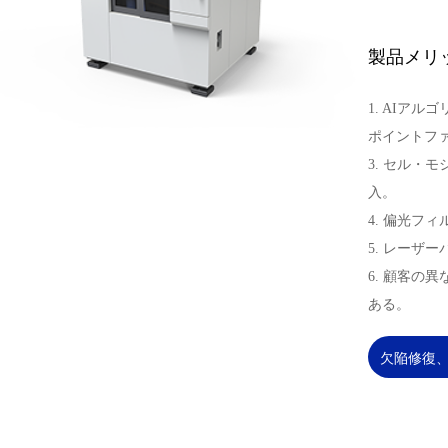
製品メリ
1. AIア
ポイントフ
3. セル・
入。
4. 偏光フ
5. レーザ
6. 顧客の
ある。
欠陥修復