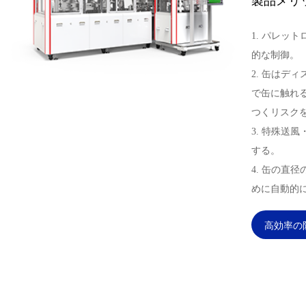
製品メリ
1. パレッ
的な制御。
2. 缶はデ
で缶に触れ
つくリスク
3. 特殊送
する。
4. 缶の直
めに自動的
高効率の