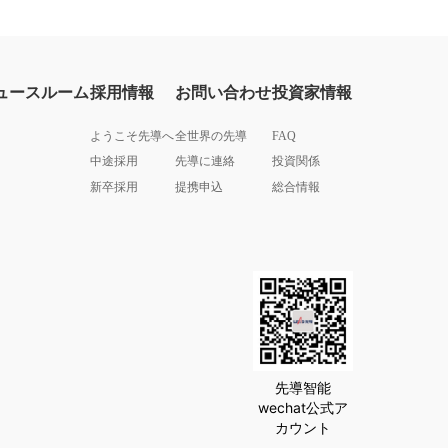
ュースルーム
採用情報
お問い合わせ
投資家情報
ようこそ先導へ
全世界の先導
FAQ
中途採用
先導に連絡
投資関係
新卒採用
提携申込
総合情報
先導智能
wechat公式ア
カウント