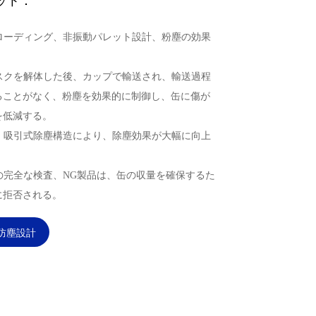
ット：
トローディング、非振動パレット設計、粉塵の効果
ィスクを解体した後、カップで輸送され、輸送過程
ることがなく、粉塵を効果的に制御し、缶に傷が
を低減する。
風・吸引式除塵構造により、除塵効果が大幅に向上
径の完全な検査、NG製品は、缶の収量を確保するた
に拒否される。
防塵設計