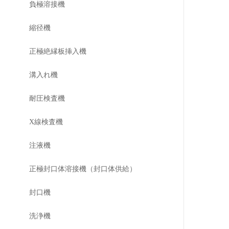
負極溶接機
縮径機
正極絶縁板挿入機
溝入れ機
耐圧検査機
X線検査機
注液機
正極封口体溶接機（封口体供給）
封口機
洗浄機