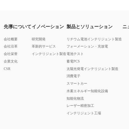
先導について
イノベーション
製品とソリューション
ニ
会社概要
研究開発
リチウム電池インテリジェント製造
会社沿革
革新的サービス
フォーメーション・充放電
会社栄誉
インテリジェント製造
電池テスト
企業文化
蓄電PCS
CSR
太陽光発電インテリジェント製造
消費電子
スマートカー
水素エネルギー知能化設備
知能化物流
レーザー精密加工
インテリジェント工場