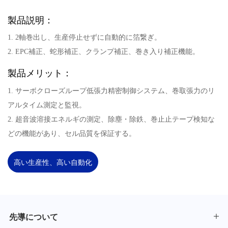
製品説明：
1. 2軸巻出し、生産停止せずに自動的に箔繋ぎ。
2. EPC補正、蛇形補正、クランプ補正、巻き入り補正機能。
製品メリット：
1. サーボクローズループ低張力精密制御システム、巻取張力のリ
アルタイム測定と監視。
2. 超音波溶接エネルギの測定、除塵・除鉄、巻止止テープ検知な
どの機能があり、セル品質を保証する。
高い生産性、高い自動化
先導について