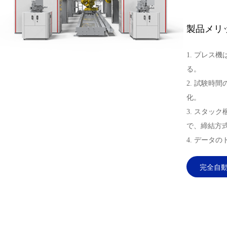
製品メリ
1. プレス
る。
2. 試験時
化。
3. スタッ
で、締結方
4. データ
完全自