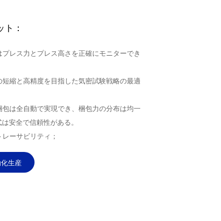
ット：
機はプレス力とプレス高さを正確にモニターでき
間の短縮と高精度を目指した気密試験戦略の最適
ク梱包は全自動で実現でき、梱包力の分布は均一
式は安全で信頼性がある。
のトレーサビリティ；
動化生産