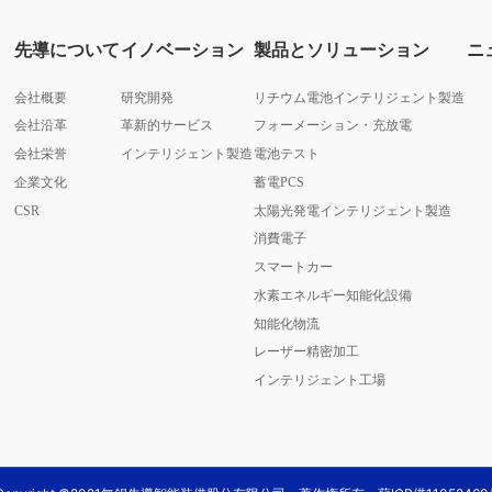
先導について
イノベーション
製品とソリューション
ニ
会社概要
研究開発
リチウム電池インテリジェント製造
会社沿革
革新的サービス
フォーメーション・充放電
会社栄誉
インテリジェント製造
電池テスト
企業文化
蓄電PCS
CSR
太陽光発電インテリジェント製造
消費電子
スマートカー
水素エネルギー知能化設備
知能化物流
レーザー精密加工
インテリジェント工場