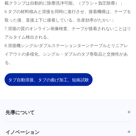
載クランプは自動的に除塵洗浄可能。（ブラシ＋負圧除塵）；
6.タブの材料積みと溶接を同時に進行させ、接着機構は、テープを
取った後、直接上下に接着している。生産効率がたかい；
7.溶接の質のオンライン画像検査、テープが接着されないことはリ
アルタイム検出される。
8.溶接機シングル/ダブルステーションターンテーブルとリニアレ
イアウトの多様化、シングル・ダブルのタブ巻取品と交換性があ
る。
タブ自動溶接、タブの曲げ加工、短絡試験
先導について
イノベーション