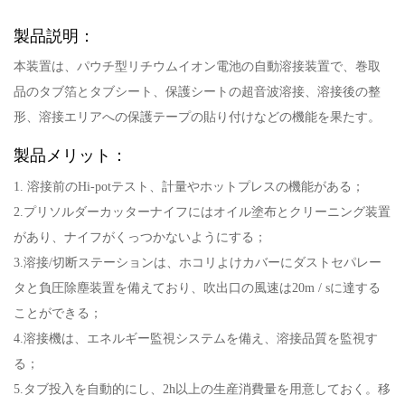
製品説明：
本装置は、パウチ型リチウムイオン電池の自動溶接装置で、巻取
品のタブ箔とタブシート、保護シートの超音波溶接、溶接後の整
形、溶接エリアへの保護テープの貼り付けなどの機能を果たす。
製品メリット：
1. 溶接前のHi-potテスト、計量やホットプレスの機能がある；
2.プリソルダーカッターナイフにはオイル塗布とクリーニング装置
があり、ナイフがくっつかないようにする；
3.溶接/切断ステーションは、ホコリよけカバーにダストセパレー
タと負圧除塵装置を備えており、吹出口の風速は20m / sに達する
ことができる；
4.溶接機は、エネルギー監視システムを備え、溶接品質を監視す
る；
5.タブ投入を自動的にし、2h以上の生産消費量を用意しておく。移