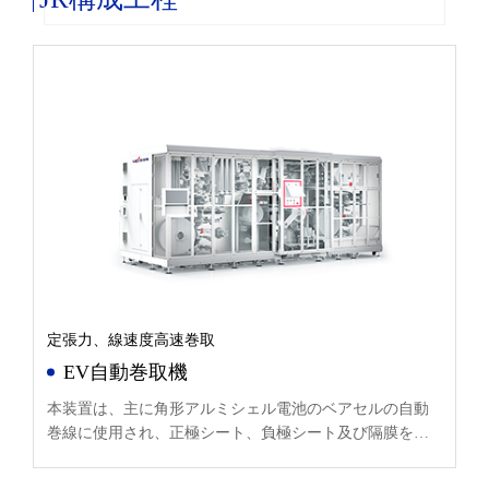
定張力、線速度高速巻取
EV自動巻取機
本装置は、主に角形アルミシェル電池のベアセルの自動
巻線に使用され、正極シート、負極シート及び隔膜を能
動的に巻出し、自動デスキュー及び自動張力制御後、技
術的要求に従って隔膜と共に自動巻線される。