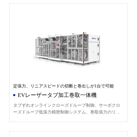
定張力、リニアスピードの切断と巻出しが1台で可能
EVレーザータブ加工巻取一体機
タブずれオンラインクローズドループ制御、サーボクロ
ーズドループ低張力精密制御システム、巻取張力のリア
ルタイム測定と監視、張力変動≤±4%。