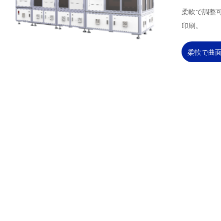
柔軟で調整
印刷。
柔軟で曲