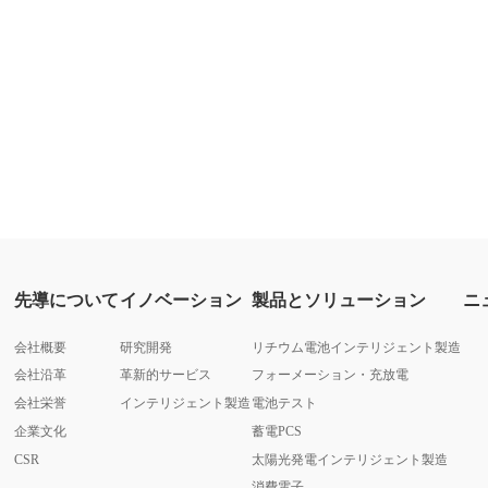
先導について
イノベーション
製品とソリューション
ニ
会社概要
研究開発
リチウム電池インテリジェント製造
会社沿革
革新的サービス
フォーメーション・充放電
会社栄誉
インテリジェント製造
電池テスト
企業文化
蓄電PCS
CSR
太陽光発電インテリジェント製造
消費電子