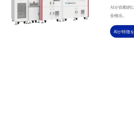
AIが自動的
全検出。
AIが特徴