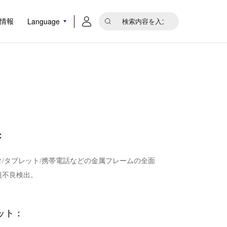
Language
情報
：
タ/タブレット/携帯電話などの金属フレームの全面
観不良検出。
ット：