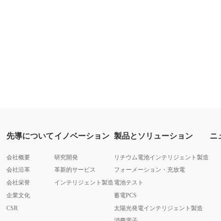
先導について
イノベーション
製品とソリューション
ニ
会社概要
研究開発
リチウム電池インテリジェント製造
会社沿革
革新的サービス
フォーメーション・充放電
会社栄誉
インテリジェント製造
電池テスト
企業文化
蓄電PCS
CSR
太陽光発電インテリジェント製造
消費電子