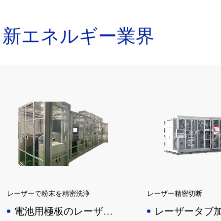
率を高めると同時に高品質の穴あけ
ーザー穴あけ、キャリア
効果を持って、加工時のエネルギー
フィルム穴あけなどを
新エネルギー業界
監視システムのリアルタイム監視を
き、独立した知的財産
保証し、穴あけ効果の高い安定性を
保証することができる。
レーザーで粉末を精密洗浄
レーザー精密切断
電池用極板のレーザー
レーザータブ