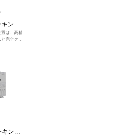
グ
ーキング
装置は、高精
ムと完全クロ
システム、高
技術とAOI
ェハの正面マ
動正面ローデ
ングを実現す
完全に独立し
。
ーキング