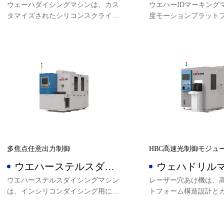
れ装置
マシン
ウェーハダイシングマシンは、カス
ウエハーIDマーキング
タマイズされたシリコンスクライビ
度モーションプラット
ングレーザー（Ns&Psオプション）
全クローズドループ数
を適用し、高速かつ高精度なリニア
ム、高解像度CCD画像
モーター2次元プラットフォームと
とAOI検査機能を採用
フルクローズドCNCシステム、マル
IDマーキングと全自動
チビームシェーピング処理のための
ディング、アンローデ
高解像度CCD画像位置決め技術を採
でき、設備は完全に独
用し、高品質のウェーハダイシング
産権を有している。
のための独自の光学システムを設計
し、製品は独立した知的財産権を有
する。
多焦点任意出力制御
HBC高速光制御モジュ
ウエハーステルスダイ
ウェハドリル
シングマシン
ウエハーステルスダイシングマシン
レーザー穴あけ機は、
は、インシリコンダイシング用にカ
トフォーム構造設計と
スタマイズされた特殊レーザーを採
されたレーザーシステ
用し、透過率と集光品質を考慮する
し、HBCで処理効率を