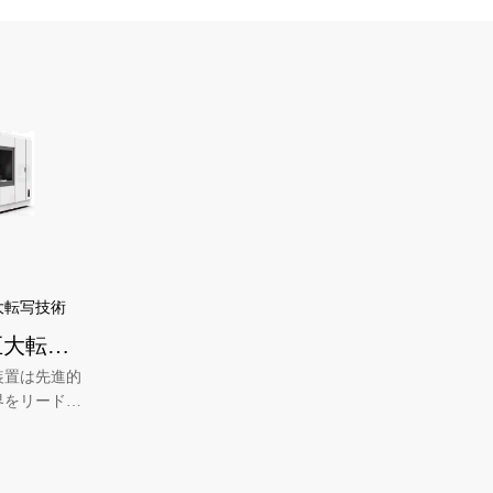
換性があり、
キング効率と
し、精度が更
大転写技術
巨大転写
装置は先進的
界をリードす
し、マイクロ
究ボトルネッ
±1umに制