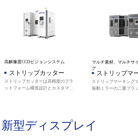
ことができます。同時に、高速で精
とができます。一方、高
密なエアフローティングプラットフ
画像位置決め技術、高
ォームとフルクローズドループ数値
ニアモータモジュール
制御システム、高解像度CCD画像位
ズドCNCシステムを採
置決め技術を採用し、ビームシェー
ング、スクライビング
ピングLBC制御と多焦点任意出力制
サポートします。レーザーは
御をサポートし、高品質のウェハー
機能を搭載し、高ダイ
ステルスダイシングを実現し、製品
セスでもパルスエネル
が独自の知的財産権を有する。
せることができ、製品
的財産権を持っている
高解像度CCDビジョンシステム
マルチ素材、マルチサ
グ
ストリップカッター
ストリップマ
マシン
ストリップカッターは高精度のプラ
ストリップマーキング
ットフォーム構造設計とカスタマイ
振動ミラーの二重プラ
ズされたレーザーシステム設計を持
構造の設計およびカス
ち、また、より良い安定性のための
たレーザーシステム設
高解像度CCDビジョンシステムを装
二重振動ミラーの二重
備し、レーザーがE-plus機能付き、
ムモードは装置のマー
新型ディスプレイ
高ダイナミックプロセス（例えば周
向上させ、ロゴ、2次元
波数などのパラメータの急激な変
字などの豊富なマーキ
化）の間でもパルスエネルギーを安
ポートし、異なった材