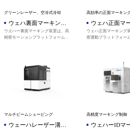
グリーンレーザー、空冷式冷却
高効率の正面マーキン
ウェハ裏面マーキング
ウェハ正面マ
装置
装置
ウエハー裏面マーキング装置は、高
ウェハ正面マーキング
精密モーションプラットフォームと
密運動プラットフォー
完全クローズドループ数値制御シス
ーズドループ数値制御
テム、及び高解像度CCD画像位置決
解像度CCD画像位置決め
め技術とAOI検査機能を採用し、ウ
検査機能を採用し、ウ
エハー裏面マーキングと全自動ウエ
ーキングを行い、全自
ハーローディング、アンローディン
ィングとアンローディ
グに使用でき、装置は完全に独立し
ることができ、装置は
た知的財産権を有する。
た知的財産権を有する
マルチビームシェーピング
高精度マーキング制御
ウェーハレーザー溝入
ウェハーIDマ