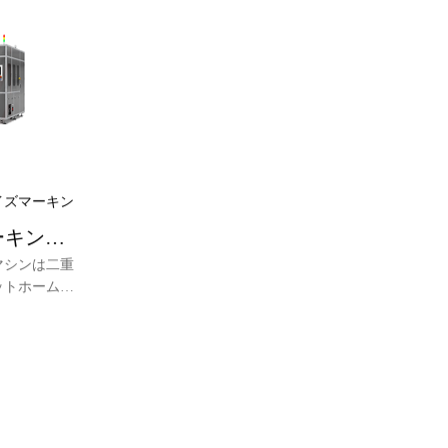
解像度CCD
速・高精度リ
、フルクロー
用し、パンチ
などの加工を
E-plus
ナミックプロ
ギーを安定さ
は独立した知
。
イズマーキン
ーキング
マシンは二重
ットホームの
タマイズされ
計を採用し、
プラットホー
キング効率を
コード、文
ング内容をサ
料、狭い板プ