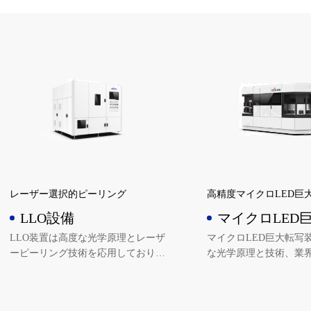
定に保つ。
ロダクトのサイズと互
応用範囲が広く、マー
効果は輸入設備に匹敵
に高い。
レーザー選択的ピーリング
高精度マイクロLED巨
LLO設備
マイクロLED
技術
LLO装置は高度な光学原理とレーザ
マイクロLED巨大転写
ーピーリング技術を応用しており、
な光学原理と技術、業
異なるユーザーに対して十分にエキ
る製造プロセスを採用
シマ、DPSSの2種類のレーザーソリ
LED巨大転写技術の研
ューションにより、多種の製品の応
クを突破し、転写精度は