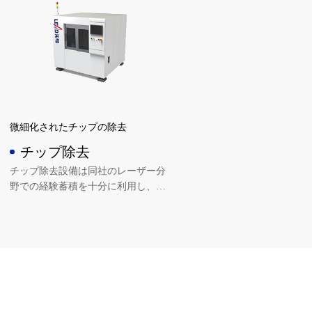
用シーンに対応し、高効率でレーザ
御され、転写歩留まり
ー選択ピーリングを実現でき、しか
業界先進レベルに達し
もピーリング後の歩留まりが極めて
高い。
微細化されたチップの除去
チップ除去
チップ除去設備は同社のレーザー分
野での経験蓄積を十分に利用し、多
種類のレーザー製造工程を総合的に
運用し、多種類の波長のレーザーを
搭載することで、異なるシーン、異
なる製品の要求に対応し、チップの
精密な除去を実現し、チップの品質
を保障することができる。