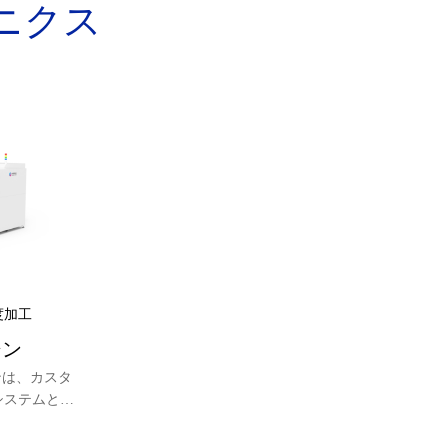
ニクス
度加工
シン
ンは、カスタ
システムと高
め技術で設計
パッケージレ