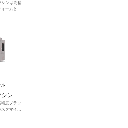
マシンは高精
フォームと完
値制御システ
位置決め技術
し、ウエハー
ウエハーロー
ィングに使用
立した知的財
ール
マシン
高精度プラッ
カスタマイズ
ム設計を採用
向上させるこ