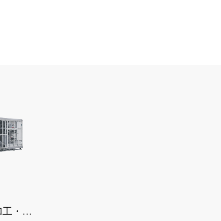
ボードABF
行うことがで
権を有する。
加工・半