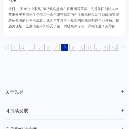
航者
近日，“安永企业家奖”2025颁奖盛典在香港圆满落幕。先导集团创始人兼
董事长王燕清先生凭借二十余年坚守创新的企业家精神以及在新能源智能
装备领域的开创性成就，成为本年度唯一获奖的新能源制造企业领袖。在
颁奖现场，王燕清董事长接受了第一财经媒体专访，详细阐述了先导的创
业初心，以及未来十年的发展愿景。以下为专访原...
1
2
...
5
6
7
9
10
11
...
41
42
8
关于先导
可持续发展