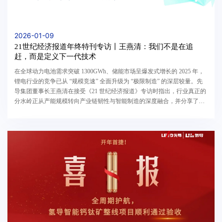
2026-01-09
21世纪经济报道年终特刊专访丨王燕清：我们不是在追
赶，而是定义下一代技术
在全球动力电池需求突破 1300GWh、储能市场呈爆发式增长的 2025 年，
锂电行业的竞争已从 “规模竞速” 全面升级为 “极限制造” 的深层较量。先
导集团董事长王燕清在接受《21 世纪经济报道》专访时指出，行业真正的
分水岭正从产能规模转向产业链韧性与智能制造的深度融合，并分享了公
司通过前瞻性研发布局抢占下一代技术制高点...