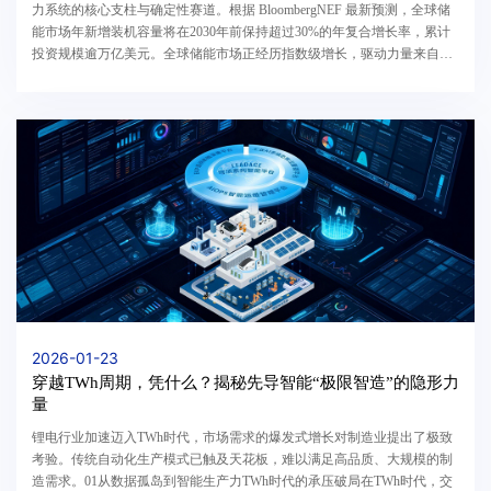
力系统的核心支柱与确定性赛道。根据 BloombergNEF 最新预测，全球储
能市场年新增装机容量将在2030年前保持超过30%的年复合增长率，累计
投资规模逾万亿美元。全球储能市场正经历指数级增长，驱动力量来自两
大核心需求：一是以中美欧为主力的大型风光配储...
2026-01-23
穿越TWh周期，凭什么？揭秘先导智能“极限智造”的隐形力
量
锂电行业加速迈入TWh时代，市场需求的爆发式增长对制造业提出了极致
考验。传统自动化生产模式已触及天花板，难以满足高品质、大规模的制
造需求。01从数据孤岛到智能生产力TWh时代的承压破局在TWh时代，交