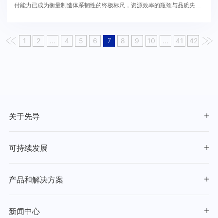
付能力已成为衡量制造体系韧性的终极标尺，资源效率的瓶颈与品质失控
的风险，正重塑行业的竞争逻辑。先导智能并未局限...
1
2
...
4
5
6
8
9
10
...
41
42
7
关于先导
可持续发展
产品和解决方案
新闻中心