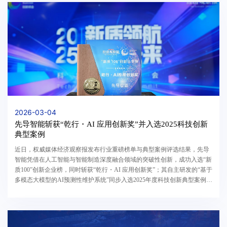
2026-03-04
先导智能斩获“乾行・AI 应用创新奖”并入选2025科技创新
典型案例
近日，权威媒体经济观察报发布行业重磅榜单与典型案例评选结果，先导
智能凭借在人工智能与智能制造深度融合领域的突破性创新，成功入选“新
质100”创新企业榜，同时斩获“乾行・AI 应用创新奖”；其自主研发的“基于
多模态大模型的AI预测性维护系统”同步入选2025年度科技创新典型案例。
本次评选聚焦科技创新对实体经济的核心赋能...