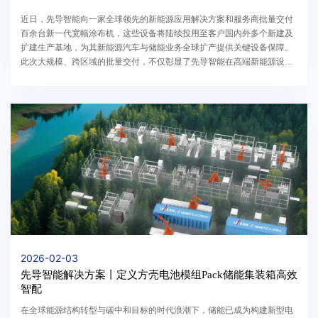
近日，先导智能向一家全球领先的新能源应用解决方案和服务商批量交付
百余台新一代宽幅涂布机，这些设备将陆续投用至客户国内外多个新建及
扩建生产基地，为其新能源汽车与储能业务全球扩产提供关键设备保障。
此次大规模、跨区域的批量交付，不仅彰显了先导智能在高端新能源设备
领域的规模化生产与交付硬实力，更标志着先导全...
2026-02-03
先导智能解决方案丨定义方壳电池模组Pack储能集装箱高效
智配
在全球能源结构转型与碳中和目标的时代浪潮下，储能已成为构建新型电