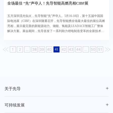
全场最佳 “先”声夺人！先导智能高燃亮相CIBF展
五月深圳流光似火，先导智能“先”声夺人。5月16-18日，第十五届中国国
际电池展（CIBF）在深圳隆重召开，先导智能携全场最大最佳的展位高燃
亮相，展示最完善的新能源动力、储能、氢能及LEADACE智能工厂整体
解决方案。展会期间，先导首发了一系列助力锂电制造变革的全新技术与
工艺，完美诠释了高效智能、追求极致的先导理念，...
1
2
...
38
39
40
42
43
44
...
50
51
41
关于先导
可持续发展