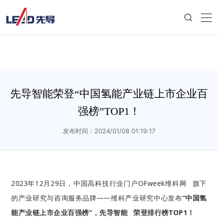
先导智能荣登“中国氢能产业链上市企业百
强榜”TOP1！
发布时间：2024/01/08 01:19:17
2023年12月
29
日，中国高科技行业门户OFweek
维科网
旗下
的产业研究与咨询服务品牌——维科产业研究中心发布
“中国氢
能产业链上市企业百强榜”，
先导智能
荣登排行榜
TOP1！