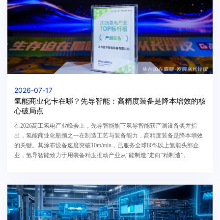
2026-07-17
氢能商业化卡在哪？先导智能：高精度装备是降本增效的核
心破局点
在2026高工氢电产业峰会上，先导智能旗下氢导智能获产测设备奖并指
出，氢能商业化瓶颈之一在制造工艺与装备能力，高精度装备是降本增效
的关键。其涂布设备速度突破10m/min，已服务全球80%以上氢能头部企
业，氢导智能致力于用装备精度推动产业从“能制造”走向“精制造”。