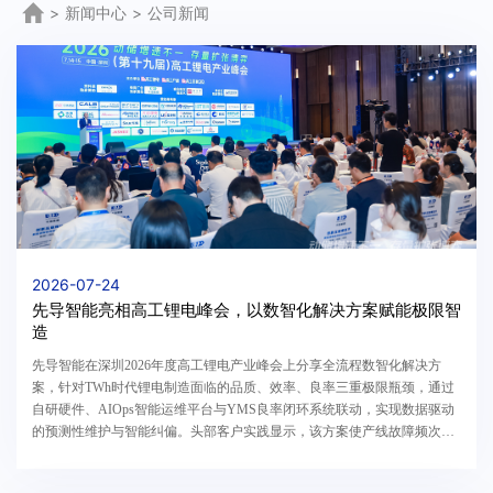
>
新闻中心
>
公司新闻
2026-07-24
先导智能亮相高工锂电峰会，以数智化解决方案赋能极限智
造
先导智能在深圳2026年度高工锂电产业峰会上分享全流程数智化解决方
案，针对TWh时代锂电制造面临的品质、效率、良率三重极限瓶颈，通过
自研硬件、AIOps智能运维平台与YMS良率闭环系统联动，实现数据驱动
的预测性维护与智能纠偏。头部客户实践显示，该方案使产线故障频次降
低35%，非计划停机缩短30%，缺陷误报率降至0.0462%，有效赋能极限智
造升级