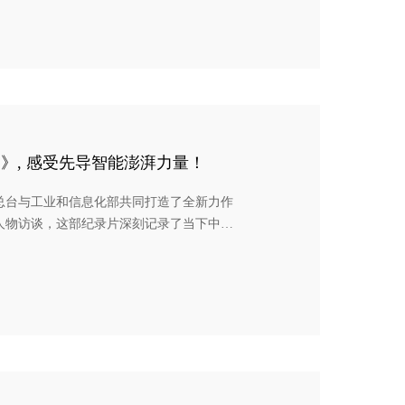
智能装备领域的代表，先导智能董事长王燕
中国》, 感受先导智能澎湃力量！
总台与工业和信息化部共同打造了全新力作
人物访谈，这部纪录片深刻记录了当下中国
革。作为中国高端制造的重要代表，先导智
最大的新能源电池装备生产基地，探索先导