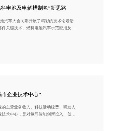
“氢燃料电池及电解槽制氢”新思路
料电池汽车大会同期开展了精彩的技术论坛活
部件关键技术、燃料电池汽车示范应用及商
技术等，江苏氢导智能装备有限公司的销售
装备技术“为主题的精彩演讲，主要介绍了电
无锡市企业技术中心”
业的主营业务收入、科技活动经费、研发人
业技术中心，是对氢导智能创新投入、创新
有一百多名技术水平高、项目经验丰富的研
搭建了可进行产品工艺试制的万级洁净间，可