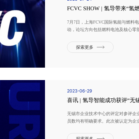
FCVC SHOW | 氢导带来
7月7日，上海FCVC国际氢能与燃
动，论坛方向包括燃料电池及核心零
业化落地、氢能基础设施及储运安全
总监孙滨为大家带来了”氢能产业关键
探索更多
解槽装备的技术难点及...
2023-06-29
喜讯 | 氢导智能成功获评“
无锡市企业技术中心的评定对参评企
员数均有明确要求。此次被认定为企
绩效等综合实力的认可。氢导智能拥
发人员，占公司总人数的50%以上，
探索更多