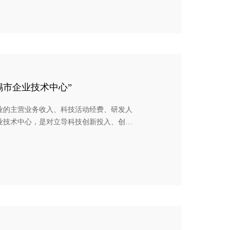
无锡市企业技术中心”
业的主营业务收入、科技活动经费、研发人
业技术中心，是对立导科技创新投入、创新
全球新能源装备龙头企业——先导智能（股
世界500强智能装备首选供应商。依托先导智能