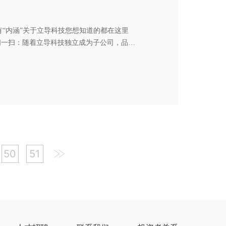
”有“内涵”关于立导科技您想知道的都在这里
n 移动端扫一扫：随着立导科技独立成为子公司，品
级，市场应用领域越来越广，行业影响力也
与精心打磨，现已正式上线。既让观者对品
50
51