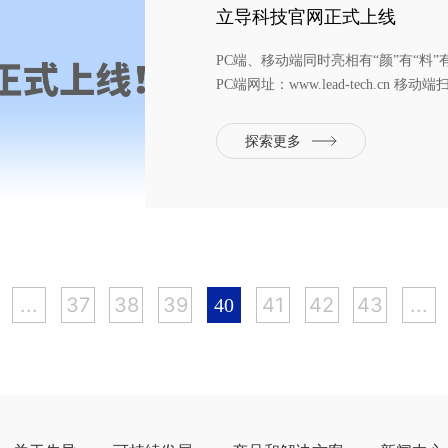
立导科技官网正式上线
PC端、移动端同时亮相有“颜”有“料
PC端网址：www.lead-tech.c
牌、产品、服务不断完善、优化、升
在扩张。立导科技官网经过周密筹备
探索更多
牌形象和核心业务建...
...
37
38
39
41
42
43
...
40