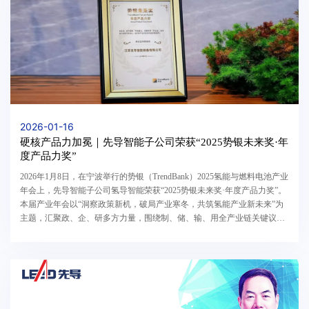
2026-01-16
硬核产品力加冕｜先导智能子公司荣获“2025势银未来奖·年
度产品力奖”
2026年1月8日，在宁波举行的势银（TrendBank）2025氢能与燃料电池产业
年会上，先导智能子公司氢导智能荣获“2025势银未来奖·年度产品力奖”。
本届产业年会以“洞察政策新机，破局产业寒冬，共筑氢能产业新未来”为
主题，汇聚政、企、研多方力量，围绕制、储、输、用全产业链关键议题
展开深入探讨。当前，氢能产业正处于“政策破...