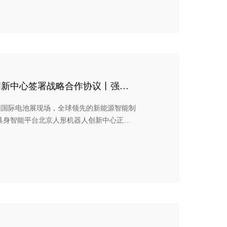
创新中心签署战略合作协议丨强强
新时代
F中国国际电池展现场，全球领先的新能源智能制
具身智能平台北京人形机器人创新中心正式
生产力发展大势，依托工业智造积淀与具身
形机器人从实验室走向工业产线规模化落