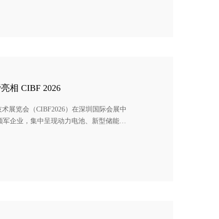
180个国家和地区，从环境、劳工与人权、
CIBF 2026
技术展览会（CIBF2026）在深圳国际会展中
业领军企业，集中呈现动力电池、新型储能、
技术与创新成果。先导智能以技术引领者与
中发布大储能、固态电池、动力电池、智能