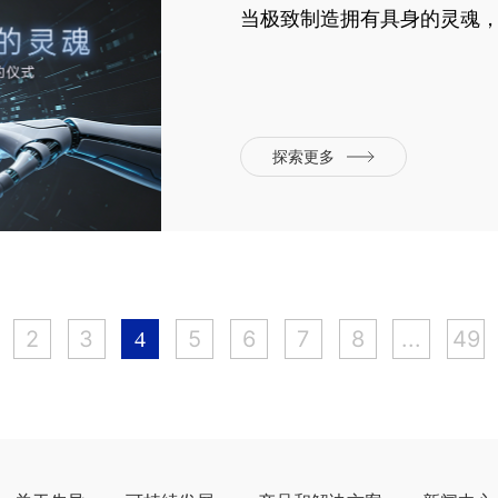
当极致制造拥有具身的灵魂，
探索更多
2
3
5
6
7
8
...
49
4