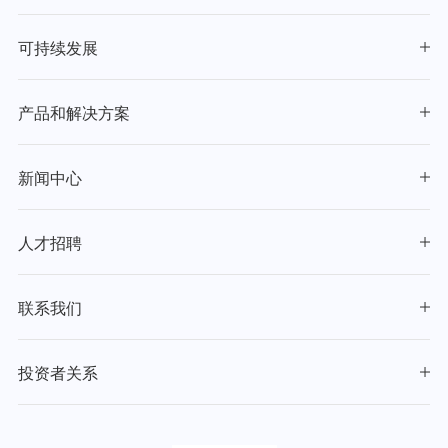
可持续发展
产品和解决方案
新闻中心
人才招聘
联系我们
投资者关系