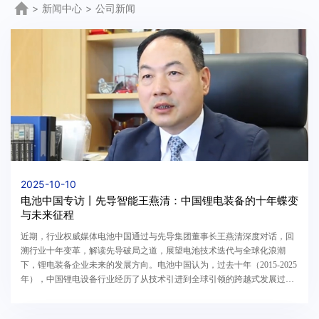
>
新闻中心
>
公司新闻
2025-10-10
电池中国专访丨先导智能王燕清：中国锂电装备的十年蝶变
与未来征程
近期，行业权威媒体电池中国通过与先导集团董事长王燕清深度对话，回
溯行业十年变革，解读先导破局之道，展望电池技术迭代与全球化浪潮
下，锂电装备企业未来的发展方向。电池中国认为，过去十年（2015-2025
年），中国锂电设备行业经历了从技术引进到全球引领的跨越式发展过
程。在新能源汽车爆发式增长和储能需求持续放量的...