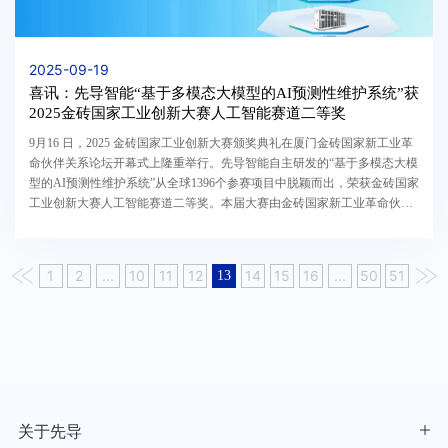
2025-09-19
喜讯：先导智能“基于多模态大模型的AI预测性维护系统”获
2025金砖国家工业创新大赛人工智能赛道二等奖
9月16 日，2025 金砖国家工业创新大赛颁奖典礼在厦门金砖国家新工业革
命伙伴关系论坛开幕式上隆重举行。先导智能自主研发的“基于多模态大模
型的AI预测性维护系统”从全球1396个参赛项目中脱颖而出，荣获金砖国家
工业创新大赛人工智能赛道二等奖。本届大赛由金砖国家新工业革命伙伴
关系创新基地与国家工信部联合主办，共设人...
1
2
...
10
11
12
14
15
16
...
50
51
13
关于先导