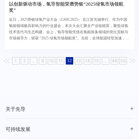
以创新驱动市场，氢导智能荣膺势银“2025绿氢市场领航
奖”
近日，2025势银绿氢产业大会（GHIC2025） 在江苏无锡举行。作为中国
氢能领域极具影响力的行业盛会，本次大会汇聚全产业链精英，聚焦绿氢
技术迭代与生态构建。会上，氢导智能凭借在氢能装备领域的突出贡献与
市场领导力，斩获 “2025 绿氢市场领航奖”。当前，全球能源转型加速，绿
氢作为碳中和核心能源载体，战略地位持续提升...
1
2
...
9
10
11
13
14
15
...
49
50
12
关于先导
可持续发展