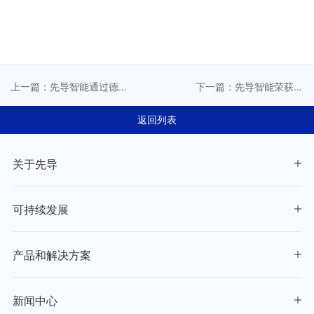
上一篇：先导智能通过德
下一篇：先导智能荣获领
国水资源法规WHG认证，
英 “全球化雇主新锐奖”，
为设备出口欧洲市场提供
打造卓越人才管理新标杆
返回列表
强力支持
关于先导
可持续发展
产品和解决方案
新闻中心