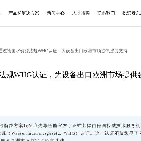
展
产品和解决方案
新闻中心
人才招聘
联系我们
投资者关
通过德国水资源法规WHG认证，为设备出口欧洲市场提供强力支持
法规WHG认证，为设备出口欧洲市场提供
制造解决方案服务商先导智能宣布，正式获得由德国权威技术服务机
（Wasserhaushaltsgesetz, WHG）认证。这一认证不
德国及欧洲市场奠定了坚实基础
。