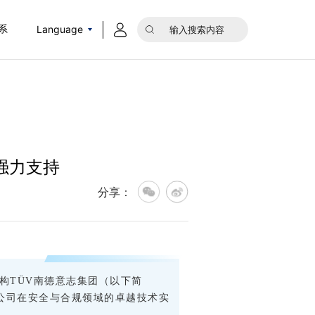
Language
系
强力支持
分享：
构TÜV南德意志集团（以下简
仅彰显了公司在安全与合规领域的卓越技术实