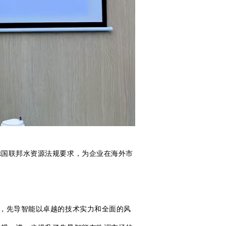
德国联邦水资源法规要求，为企业在海外市
终，先导智能以卓越的技术实力和全面的风