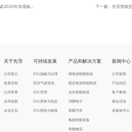
2035年实现核心
下一篇：先导智能
关于先导
可持续发展
产品和解决方案
新闻中心
公司简介
ESG战略与治理
锂电池智能制造
公司新闻
发展历程
应对气候变化
固态电池智能制造
产品动态
公司荣誉
ESG管理
光伏智能制造
客户案例
全球创新
ESG荣誉与动态
消费电子
展会活动
企业文化
ESG报告与政策
智能汽车
多媒体中心
氢能智能装备
智能物流