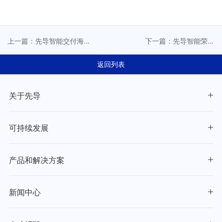
上一篇：先导智能交付海
下一篇：先导智能荣膺
外首条全极耳圆柱电芯产
2024 福布斯中国·出海全
线，助力欧洲顶尖豪华车
球化旗舰品牌Top 30
返回列表
品牌电气化转型
关于先导
可持续发展
产品和解决方案
新闻中心