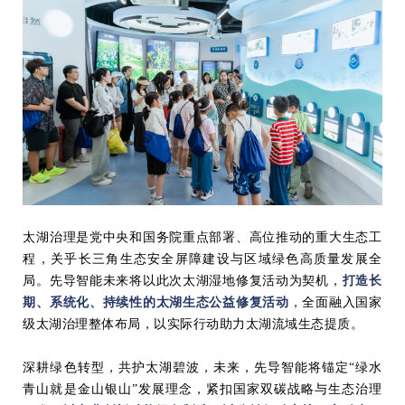
太湖治理是
党中央和国务院
重点部署、高位推动的重大生态工
程，关乎长三角生态安全屏障建设与区域绿色高质量发展全
局。先导智能
未来
将
以此次太湖
湿地修复活动
为契机
，
打造长
期、系统化、持续性的太湖生态公益修复活动
，全面融入国家
级太湖治理整体布局
，
以
实际行动
助力太湖流域生态提质。
深耕绿色转型，共护太湖碧波，
未来，先导智能将锚定“绿水
青山就是金山银山”发展理念，紧扣国家双碳战略与生态治理