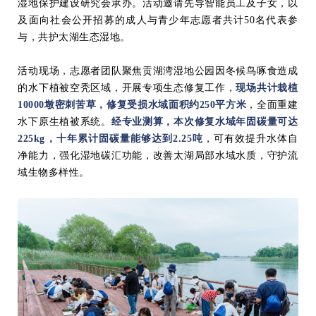
湿地保护建设研究会承办。活动邀请先导智能员工及子女，以
及面向社会公开招募的成人与青少年志愿者共计50名代表参
与，共护太湖生态湿地。
活动现场，志愿者团队聚焦贡湖湾湿地公园因冬候鸟啄食造成
的水下植被空秃区域，开展专项生态修复工作，
现场共计栽植
10000墩密刺苦草，修复受损水域面积约250平方米
，全面重建
水下原生植被系统。
经专业测算，本次修复水域年固碳量可达
225kg，十年累计固碳量能够达到2.25吨
，可有效提升水体自
净能力，强化湿地碳汇功能，改善太湖局部水域水质，守护流
域生物多样性。