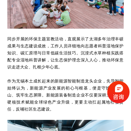
同步开展的环保主题宣教活动，直观展示
了
太湖多年治理丰硕
成果与生态建设成效
，
工作人员
详细地
向志愿者科普湿地保护
知识、碳汇原理与日常低碳生活技巧。沉浸式水草种植实践搭
配专业湿地科普讲解，让生态保护理念深入人心，推动环保意
识走进大众、扎根少年心底。
作为无锡本土
成长起来
的新能源智能制造龙头企业，先导智能
始终认为，新能源产业发展的初心与根基，便是守护绿水青
山、筑牢生态屏障。
新能源装备制造
企业不仅要深耕主业、以
硬核技术赋能全球绿色产业升级，更要主动扛起属地社会责
任，反哺
社区
生态建设。