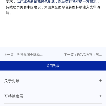
要求，
以产业创新赋能绿色制造，以公益行动守护一方碧水
，
持续助力美丽中国建设，为
国家
全面绿色转型持续注入先导动
能。
上一篇：先导集团全球总
下一篇：FCVC收官：氢能
部大楼奠基活动圆满举行
下半场，先导智能以设备
精度回应商业化之问
返回列表
关于先导
可持续发展