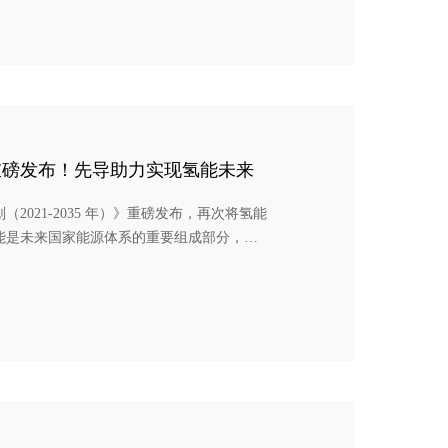
重磅发布！先导助力实现氢能未来
021-2035 年）》重磅发布，再次将氢能
能是未来国家能源体系的重要组成部分，是
，到2035年，我国将形成涵盖交通、储
 为加强氢能产业规划解读，3月24日，央视