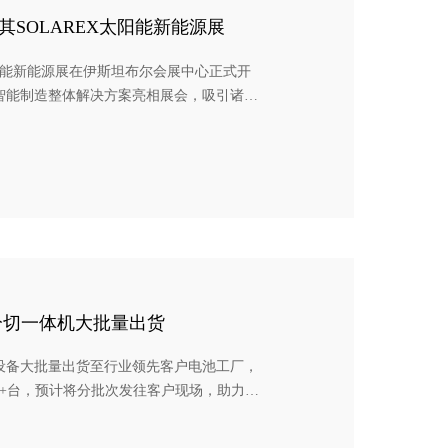
其SOLAREX太阳能新能源展
太阳能新能源展在伊斯坦布尔会展中心正式开
智能制造整体解决方案亮相展会，吸引诸多
电潜力为 1,527 kWh/㎡，十分适合光伏
举办的国际太阳能新能源展是土耳其及中东
分切一体机大批量出货
设备大批量出货至行业领先客户电池工厂，
0+台，预计将分批次发往客户现场，助力电
速扩产。 辊压与分切，均属锂电池前道正负
池的电芯能量密度，以及电池安全性极为关