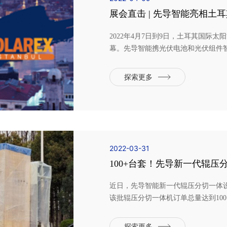
展会直击 | 先导智能亮相土耳
2022年4月7日到9日，土耳其国际
幕。先导智能携光伏电池和光伏组件
关注。 土耳其光照资源丰富，太阳能年发
项目开发，产业发展前景广阔，此次
探索更多
地区最大的太阳...
2022-03-31
100+台套！先导新一代辊压
近日，先导智能新一代辊压分切一体
该批辊压分切一体机订单总量达到10
池行业龙头在TWh时代实现高质量快
极片制造过程的核心工序，对于锂电
探索更多