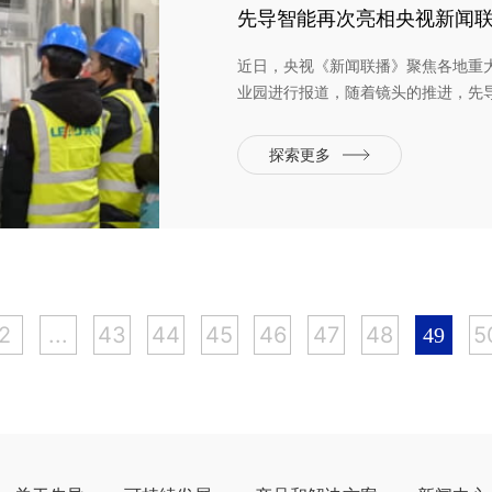
先导智能再次亮相央视新闻
近日，央视《新闻联播》聚焦各地重
业园进行报道，随着镜头的推进，先
源制造高端装备生产场景，收获了一
碳产业园区，园内上下游产业链中80
探索更多
了零碳...
2
...
43
44
45
46
47
48
5
49