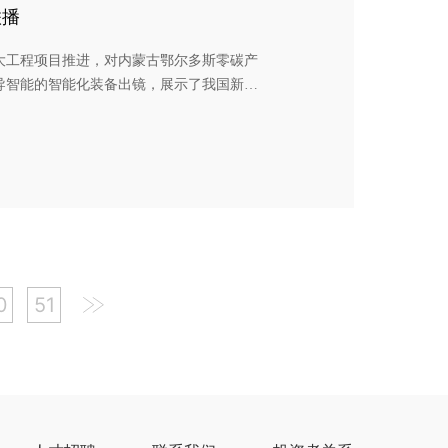
联播
大工程项目推进，对内蒙古鄂尔多斯零碳产
导智能的智能化装备出镜，展示了我国新能
众好评。 鄂尔多斯零碳产业园为全球首个零
%的能源直接来自于风电、光伏和储能，实现
0
51