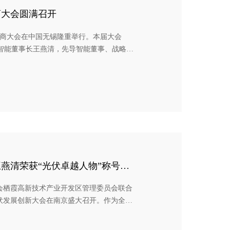
商大会圆满召开
供应商大会在中国无锡隆重举行。本届大会
导智能董事长王燕清，先导智能董事、战略运
家供应商代表齐聚一堂，共话新能源产业发
图。大会现场，先导智能董事长王燕清发表
燕清荣获“光伏卓越人物”称号，先
能创新型企业”
会栖霞高新技术产业开发区管理委员会联合
伏发展创新大会在南京盛大召开。作为全球
能受邀出席本届大会，与千名行业代表共商
23领跑中国可再生能源“光伏百强”颁奖典礼