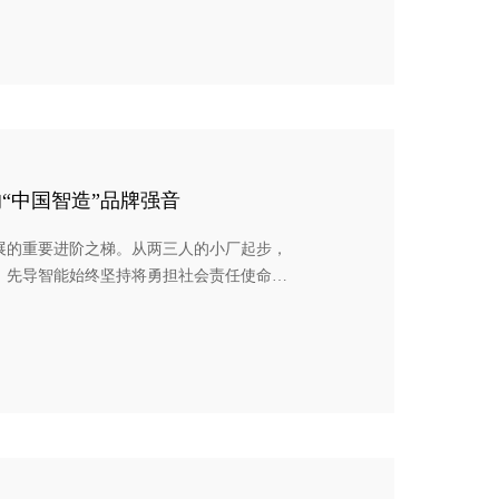
ABF公司CEO Jimmy Ge出席签约仪
“中国智造”品牌强音
展的重要进阶之梯。从两三人的小厂起步，
，先导智能始终坚持将勇担社会责任使命与
科技创新引领技术与规模，推动产业经济高
业经济蓬勃生机成立二十余年来，先导智能