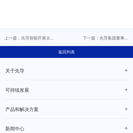
上一篇：先导智能开展太
下一篇：先导集团董事长
湖湿地生态修复专项公益
王燕清荣获 “全球智慧能源
活动
领袖”荣誉称号
返回列表
关于先导
可持续发展
产品和解决方案
新闻中心