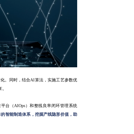
化。同时，结合AI算法，实施工艺参数优
E。
台（AIOps）和整线良率闭环管理系统
本的智能制造体系，挖掘产线隐形价值，助