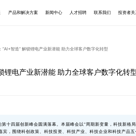
展
产品和解决方案
新闻中心
人才招聘
联系我们
投资者关
“AI+智造” 解锁锂电产业新潜能 助力全球客户数字化转型
 解锁锂电产业新潜能 助力全球客户数字化转
主办的第十四届创新峰会圆满落幕。本届峰会以“周期新变量，科技新格
嘉宾，围绕科创政策、科技投资、科技产业、科技企业和科技产品五