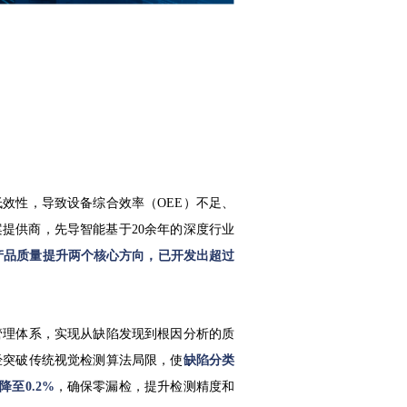
效性，导致设备综合效率（OEE）不足、
提供商，先导智能基于20余年的深度行业
和产品质量提升两个核心方向，已开发出超过
管理体系，实现从缺陷发现到根因分析的质
经突破传统视觉检测算法局限，使
缺陷分类
至0.2%
，确保零漏检，提升检测精度和