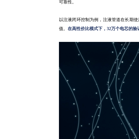
可靠性。
以注液闭环控制为例，注液管道在长期使
值。
在高性价比模式下，32万个电芯的验证