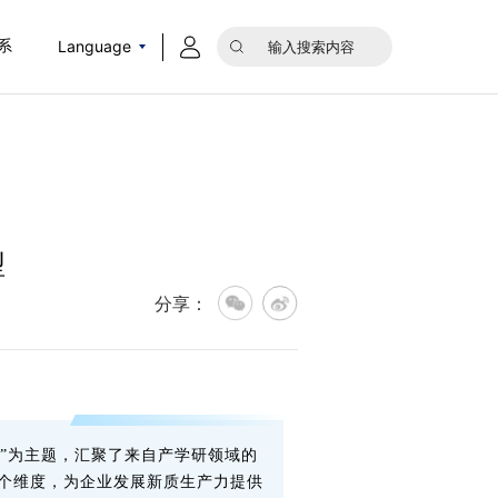
Language
系
型
分享：
局”为主题，汇聚了来自产学研领域的
个维度，为企业发展新质生产力提供