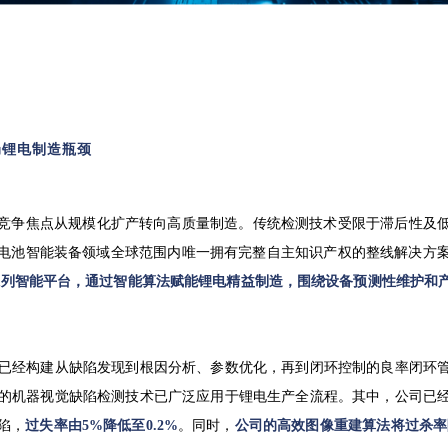
局锂电制造瓶颈
竞争焦点从规模化扩产转向高质量制造。传统检测技术受限于滞后性及低
电池智能装备领域全球范围内唯一拥有完整自主知识产权的整线解决方案
穹顶系列智能平台，通过智能算法赋能锂电精益制造，围绕设备预测性维护
，已经构建从缺陷发现到根因分析、参数优化，再到闭环控制的良率闭环
能的机器视觉缺陷检测技术已广泛应用于锂电生产全流程。其中，公司已
陷，
过失率由5%降低至0.2%
。同时，
公司的高效图像重建算法将过杀率降