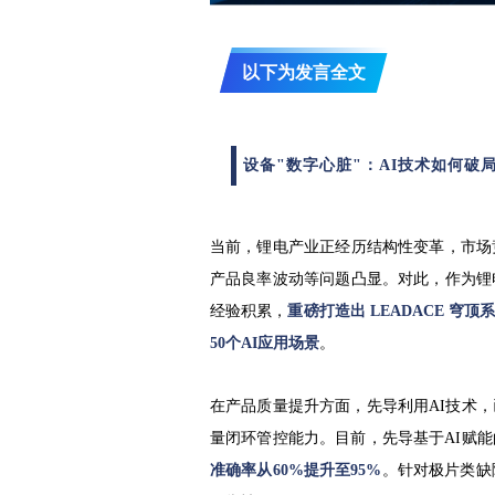
以下为发言全文
设备"数字心脏"：AI技术如何破
当前，锂电产业正经历结构性变革，市场
产品良率波动等问题凸显。对此，作为锂
经验积累，
重磅打造出 LEADACE 
50个AI应用场景
。
在产品质量提升方面，先导利用AI技术
量闭环管控能力。目前，先导基于AI赋
准确率从60%提升至95%
。针对极片类缺