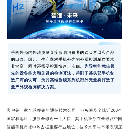
手机外壳的外观质量直接影响消费者的购买意愿和产品
的口碑。因此，生产商对手机外壳的外观检测精度要求
非常高，同时还需要检测快速、准确。
先导智能凭借领
先的设备能力和先进的检测算法，
得到了某头部手机制
造厂商的认可，
为其高端旗舰系列机型外壳量身打造了
量产外观检测解决方案
。
客户是一家全球领先的通信技术公司，业务遍及全球近200个
国家和地区，服务全球近一半人口。其手机业务在全球及中国
智能手机市场中均占据重要行业地位，技术水平与市场表现居