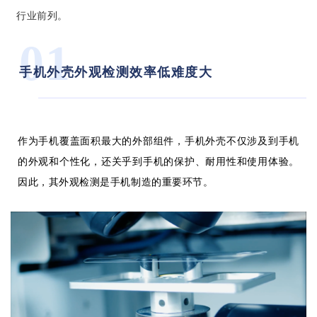
行业前列
。
01
手机外壳外观检测效率低难度大
作为手机覆盖面积最大的外部组件，手机外壳不仅涉及到手机
的外观和个性化，还关乎到手机的保护、耐用性和使用体验。
因此，其外观检测是手机制造的重要环节。