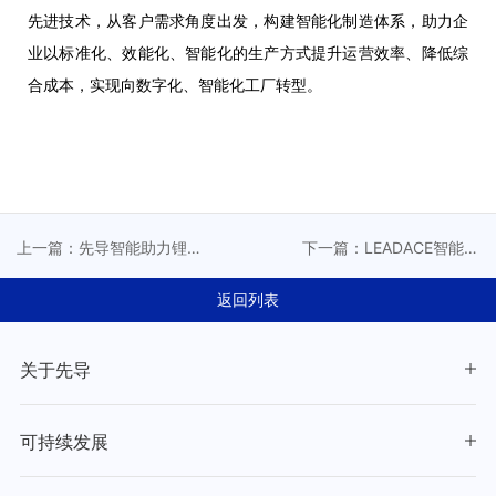
先进技术，从客户需求角度出发，构建智能化制造体系，助力企
业以标准化、效能化、智能化的生产方式提升运营效率、降低综
合成本，实现向数字化、智能化工厂转型。
上一篇：先导智能助力锂
下一篇：LEADACE智能平
电龙头开拓智慧物流出海
台助力头部客户注液产线
新征程
提质增效
返回列表
关于先导
可持续发展