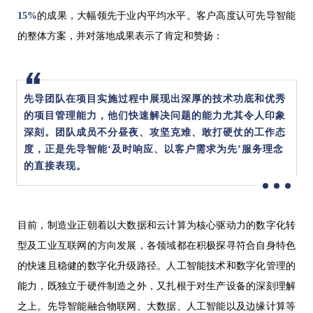
15%
的成果，大幅领先于业内平均水平。
客户高度认可先导智能
的整体方案，并对落地成果表示了肯定和赞扬：
先导团队在项目实施过程中展现出深厚的技术功底和优秀
的项目管理能力，他们快速解决问题的能力尤其令人印象
深刻。团队成员不分昼夜、攻坚克难、敢打硬仗的工作态
度，正是先导智能‘及时响应、以客户需求为先’服务理念
的直接表现。
目前，制造业正朝着以大数据和云计算为核心驱动力的数字化转
型及工业互联网的方向发展，各领域都在积极探寻符合自身特色
的快速且稳健的数字化升级路径。人工智能技术和数字化管理的
能力，既独立于硬件制造之外，又扎根于对生产设备的深刻理解
之上。先导智能融合物联网、大数据、人工智能以及边缘计算等