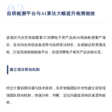
02
自研检测平台与AI算法大幅提升检测能效
该项目为先导智能重要3C消费电子类产品的AI瑕疵检测量产项
目，旨在结合传统设备优势与自研算法特长，全面验证和贯通流
程，打造高端智能检验平台，实现消费电子相关产品全检出货。
建立项目联动机制
经过大量前期沟通与技术摸排，先导智能团队针对性建立研发现
场团队联动机制，快速分析、判断、定位问题提高响应速度和效
率。