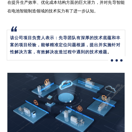
在提升生产效率、优化成本结构方面的巨大潜力，并对先导智能
在电池智能制造领域的技术实力有了进一步认知。
该公司项目负责人表示：先导团队有深厚的技术底蕴和丰
富的项目经验，能够精准定位问题根源，提出并实施针对
性解决方案，有效解决改造过程中遇到的技术难题
。