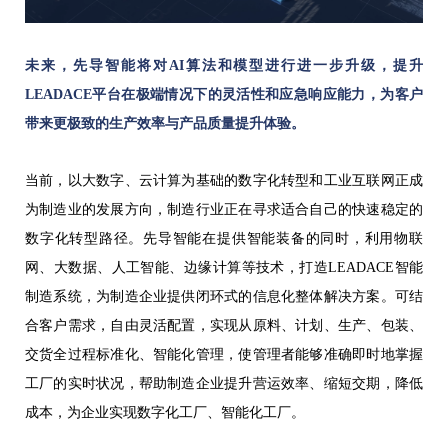
未来，先导智能将对AI算法和模型进行进一步升级，提升
LEADACE平台在极端情况下的灵活性和应急响应能力，为客户
带来更极致的生产效率与产品质量提升体验。
当前，以大数字、云计算为基础的数字化转型和工业互联网正成
为制造业的发展方向，制造行业正在寻求适合自己的快速稳定的
数字化转型路径。先导智能在提供智能装备的同时，利用物联
网、大数据、人工智能、边缘计算等技术，打造LEADACE智能
制造系统，为制造企业提供闭环式的信息化整体解决方案。可结
合客户需求，自由灵活配置，实现从原料、计划、生产、包装、
交货全过程标准化、智能化管理，使管理者能够准确即时地掌握
工厂的实时状况，帮助制造企业提升营运效率、缩短交期，降低
成本，为企业实现数字化工厂、智能化工厂。