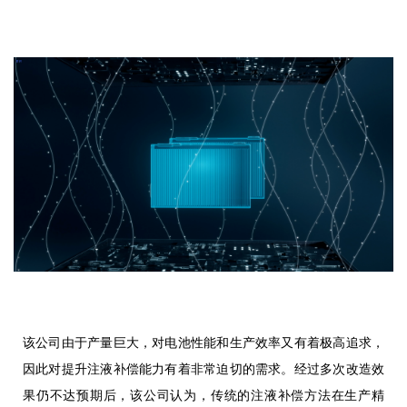
该公司由于产量巨大，对电池性能和生产效率又有着极高追求，
因此对提升注液补偿能力有着非常迫切的需求。经过多次改造效
果仍不达预期后，该公司认为，传统的注液补偿方法在生产精