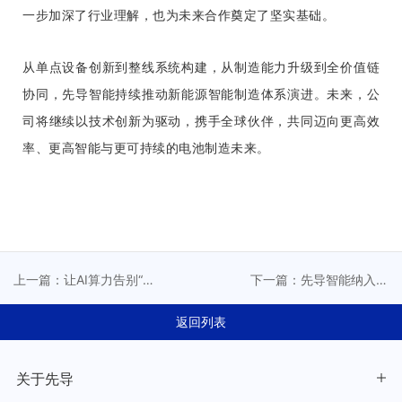
一步加深了行业理解，也为未来合作奠定了坚实基础。
从单点设备创新到整线系统构建，从制造能力升级到全价值链
协同，先导智能持续推动新能源智能制造体系演进。未来，公
司将继续以技术创新为驱动，携手全球伙伴，共同迈向更高效
率、更高智能与更可持续的电池制造未来。
上一篇：让AI算力告别“电
下一篇：先导智能纳入沪
荒”时代，先导智能给出
深300指数丨硬核实力获资
SOFC精密制造答案
本市场认可
返回列表
关于先导