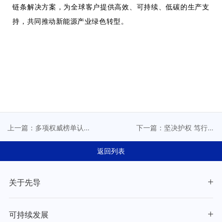
链条解决方案，为全球客户提供高效、可持续、低碳的生产支
持，共同推动新能源产业绿色转型。
上一篇：多项权威榜单认
下一篇：坚决护权 笃行创
可丨先导智能以高研发投
新——先导智能两起专利
入铸就全球技术领导力
维权案终审胜诉
返回列表
关于先导
可持续发展