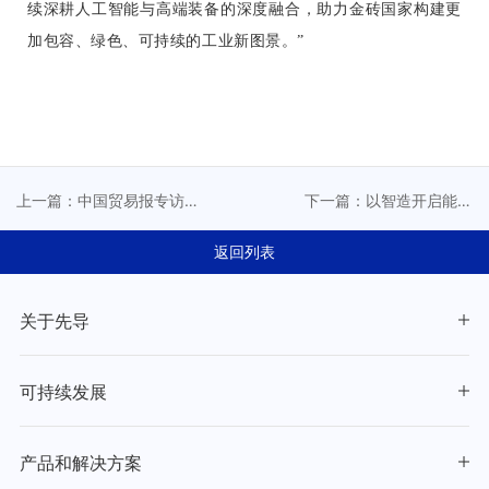
续深耕人工智能与高端装备的深度融合，助力金砖国家构建更
加包容、绿色、可持续的工业新图景。”
上一篇：中国贸易报专访
下一篇：以智造开启能源
丨先导集团宫晨瑜谈产业
新格局丨先导与您相约The
未来
Battery Show North
返回列表
America 2025
关于先导
可持续发展
产品和解决方案