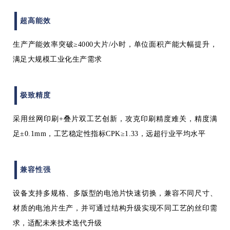
超高能效
生产产能
效率
突破≥4000大片/小时
，单位面积产能大幅提升
，
满足大规模工业化生产需求
极致精度
采用丝网印刷+叠片双工艺创新，
攻克印刷精度难关，
精度
满
足
±0.1mm，
工艺稳定性指标CPK≥1.33
，远超行业平均水平
兼容性强
设备支持多规格
、多版型的
电池片快速切换，兼容不同尺寸、
材质的电池片生产，
并可通过结构升级实现不同工艺的丝印需
求，
适配未来技术迭代
升级