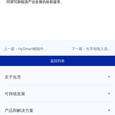
同谱写新能源产业发展的崭新篇章。
上一篇：HySmart赋能中
下一篇：先导智能入选标
国智造：先导智能以3D+AI
普全球《可持续发展年鉴
重塑智能制造未来
（中国版）2025》，荣获
返回列表
行业最佳进步企业表彰
关于先导
可持续发展
产品和解决方案