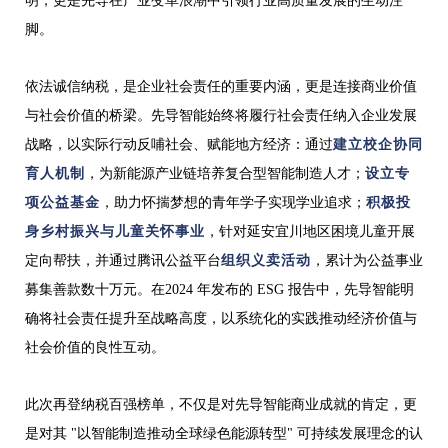
明，更是先导在产业变革浪潮中引领行业高质量发展的生动注
脚。
依法诚信纳税，是企业社会责任的重要内涵，更是连接商业价值
与社会价值的桥梁。先导智能始终将履行社会责任纳入企业发展
战略，以实际行动反哺社会、赋能地方经济：通过
建立校企协同
育人机制
，为新能源产业链培养复合型智能制造人才；
设立专
项公益基金
，助力怀揣梦想的青年学子实现学业追求；
积极投
身乡村振兴与儿童关怀事业
，针对延安宜川地区困境儿童开展
定向帮扶，并通过腾讯公益平台
组织义卖活动
，累计为公益事业
募集善款数十万元。在2024 年发布的 ESG 报告中，先导智能明
确将社会责任提升至战略高度，以系统化的实践推动经济价值与
社会价值的良性互动。
此次
再
登纳税百强榜单，不仅是对先导智能商业成就的肯定，更
是对其 "以智能制造推动全球绿色能源转型" 可持续发展理念的认