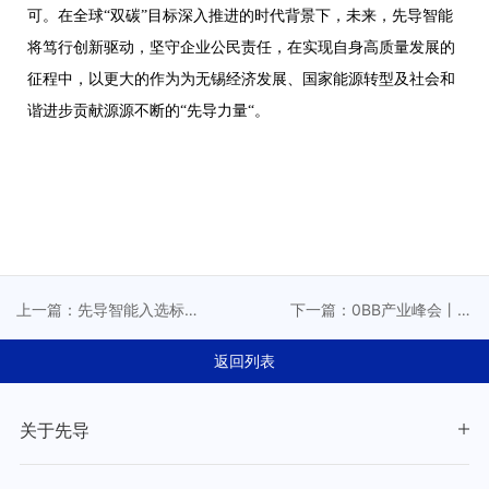
可。
在全球“
双碳”
目标深入推进的时代背景下，未来，
先
导智能
将笃行创新驱动，坚守企业公民责任，在实现自身高质量发展的
征程中，以更大的作为为无锡经济发展、国家能源转型及社会和
谐进步贡献源源不断的
“
先导力量
“
。
上一篇：先导智能入选标
下一篇：0BB产业峰会丨先
普全球《可持续发展年鉴
导智能：以0BB核心装备，
（中国版）2025》，荣获
驱动全球光伏产业升级
返回列表
行业最佳进步企业表彰
关于先导