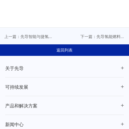
上一篇：先导智能与捷氢
下一篇：先导氢能燃料电
科技签署战略合作协议
池装备荣获省首台(套)重大
装备认定
返回列表
关于先导
可持续发展
产品和解决方案
新闻中心