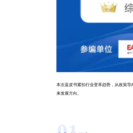
本次蓝皮书紧扣行业变革趋势，从政策导
来发展方向。
01