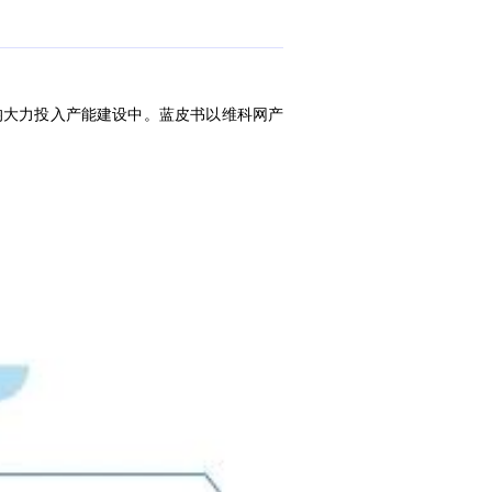
均大力投入产能建设中。蓝皮书以维科网产