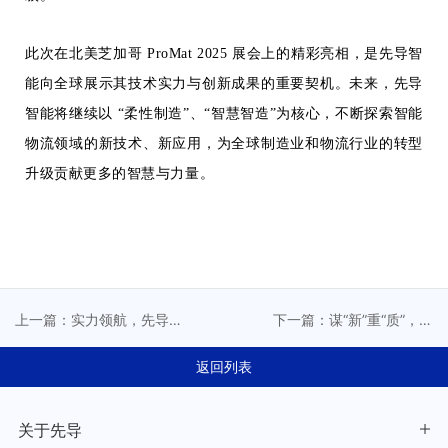
此次在北美芝加哥 ProMat 2025 展会上的精彩亮相，是先导智
能向全球展示其技术实力与创新成果的重要契机。未来，先导
智能将继续以 “柔性制造”、“智慧智造”为核心，不断探索智能
物流领域的新技术、新应用，为全球制造业和物流行业的转型
升级贡献更多的智慧与力量。
上一篇：实力领航，先导
下一篇：谋“新”重“质”，先
集团董事长王燕清荣获观
导智能斩获新质标杆企业
察者网年度领航者称号
大奖，引领行业高质量发
返回列表
展
关于先导