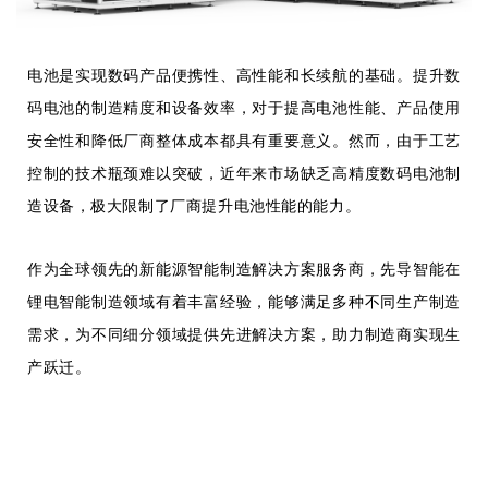
电池是实现数码产品便携性、高性能和长续航的基础。提升数
码电池的制造精度和设备效率，对于提高电池性能、产品使用
安全性和降低厂商整体成本都具有重要意义。然而，由于工艺
控制的技术瓶颈难以突破，近年来市场缺乏高精度数码电池制
造设备，极大限制了厂商提升电池性能的能力。
作为全球领先的新能源智能制造解决方案服务商，先导智能在
锂电智能制造领域有着丰富经验，能够满足多种不同生产制造
需求，为不同细分领域提供先进解决方案，助力制造商实现生
产跃迁。