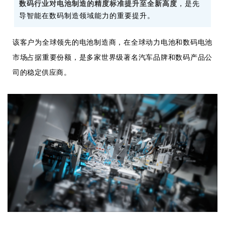
数码行业对电池制造的精度标准提升至全新高度
，是先
导智能在数码制造领域能力的重要提升。
该客户为全球领先的电池制造商，在全球动力电池和数码电池
市场占据重要份额，是多家世界级著名汽车品牌和数码产品公
司的稳定供应商。