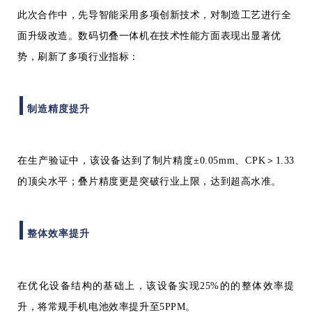
此次合作中，先导智能采用多项创新技术，对制造工艺进行全
面升级改造。数码切叠一体机在技术性能方面表现出显著优
势，刷新了多项行业指标：
制造精度提升
在生产验证中，该设备达到了制片精度±0.05mm、CPK＞1.33
的顶尖水平；叠片精度更是突破行业上限，达到超高水准。
整体效率提升
在优化设备结构的基础上，该设备实现25%的的整体效率提
升，将常规手机电池效率提升至5PPM。