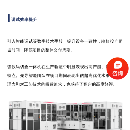
调试效率提升
引入智能调试等数字技术手段，提升设备一致性，缩短投产爬
坡时间，降低项目的整体交付周期。
该数码切叠一体机在生产验证中明显表现出高产能、运行稳定
特点。先导智能团队在项目期间表现出的超高优化水准、务实
理念和对工艺技术的极致追求，也获得了客户的高度好评。