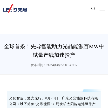
全球首条！先导智能助力光晶能源百MW中
试量产线加速投产
发布时间：2024/08/23 01:42:17
光伏智造，激光先行。8月20日，广东光晶能源科技有限
公司（以下简称“光晶能源”）钙钛矿太阳能电池组件产