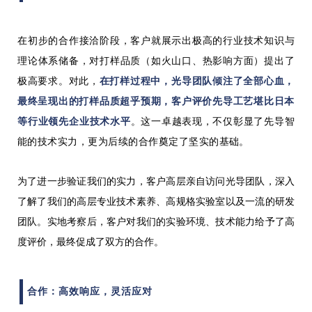
在初步的合作接洽阶段，客户就展示出极高的行业技术知识与
理论体系储备，对打样品质（如火山口、热影响方面）提出了
极高要求。对此，
在打样过程中，光导团队倾注了全部心血，
最终呈现出的打样品质超乎预期，客户评价先导工艺堪比日本
等行业领先企业技术水平
。这一卓越表现，不仅彰显了先导智
能的技术实力，更为后续的合作奠定了坚实的基础。
为了进一步验证我们的实力，客户高层亲自访问光导团队，深入
了解了我们的高层专业技术素养、高规格实验室以及一流的研发
团队。实地考察后，客户对我们的实验环境、技术能力给予了高
度评价，最终促成了双方的合作。
合作：高效响应，灵活应对