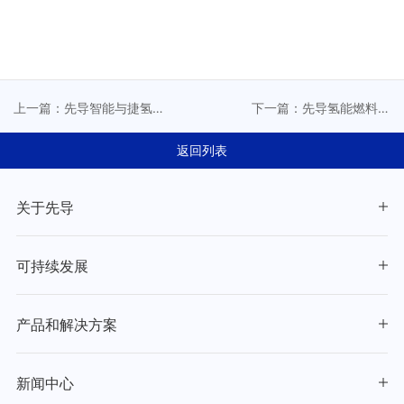
上一篇：先导智能与捷氢
下一篇：先导氢能燃料电
科技签署战略合作协议
池装备荣获省首台(套)重大
装备认定
返回列表
关于先导
可持续发展
产品和解决方案
新闻中心