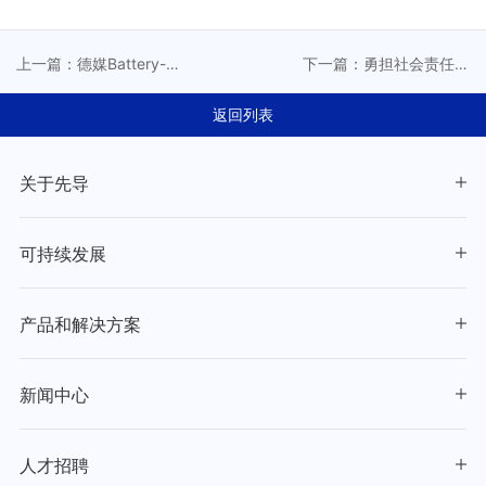
上一篇：德媒Battery-
下一篇：勇担社会责任，
News专访先导智能董事长
先导智能奏响“中国智造”品
王燕清
牌强音
返回列表
关于先导
可持续发展
产品和解决方案
新闻中心
人才招聘