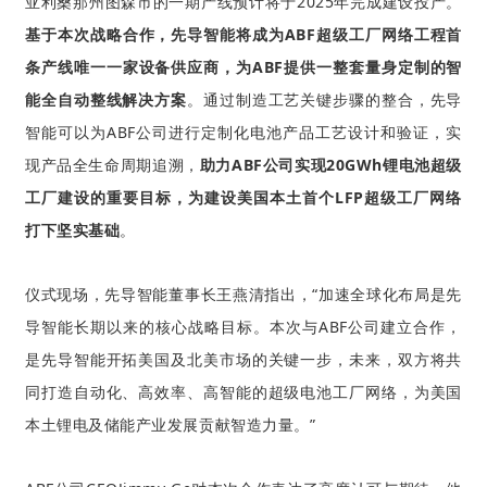
亚利桑那州图森市的
一期产线预计将于
2025年完成建设投产。
基于本次战略合作，先导智能将成为
ABF超级工厂网络工程首
条产线唯一一家设备供应商，为ABF提供一整套量身定制的智
能全自动整线解决方案
。通过制造工艺关键步骤的整合，先导
智能可以为ABF公司
进行定制化电池产品工艺设计和验证，实
现产品全生命周期追溯，
助力
ABF公司
实现20GWh锂电池超级
工厂建设的重要目标，为建设美国本土首个LFP超级
工厂网络
打下坚实基础
。
仪式现场，先导智能董事长王燕清指出，
“
加速全球化布局是先
导智能长期以来的核心战略目标。
本次与ABF公司建立合作，
是先导智能开拓美国及北美市场的关键一步，未来
，双方将共
同打造自动化、高效率、高智能的超级电池工厂网络，为美国
本土锂电及储能产业发展贡献智造力量。
”