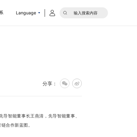
Language
系
分享：
先导智能董事长王燕清，先导智能
董事、
应链合作新蓝图。