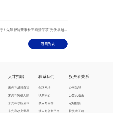
行！先导智能董事长王燕清荣获“光伏卓越人
先导智能荣膺“优秀新能源+储能创新型企业”
返回列表
人才招聘
联系我们
投资者关系
来先导成就自我
全球网络
公司治理
来先导突破无限
联系我们
公告及通函
来先导领航全球
供应商自荐
定期报告
来先导改变世界
供应商创新平台
投资者互动