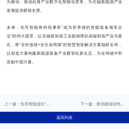
为驱动，推动自身产业数字化智能化变革，为无锡新能源产业
发展
提供硬核支撑。
未来，先导智能将持续秉承“成为世界级的智能装备领军企
业”的伟大愿景，以无锡新加坡工业园雄厚的高端制造产业为基
石，将“全价值链+全生命周期”的智慧智造解决方案辐射全球，
以智造力量构建新能源装备产业数智化新生态，为全球碳中和
贡献中国力量。
上一篇：先导智能连任“江
下一篇：推动能源绿色转
苏省动力及储能电池产业
型，先导智能荣获“杰出绿
创新联盟副理事长单位”
色低碳突出贡献”称号
返回列表