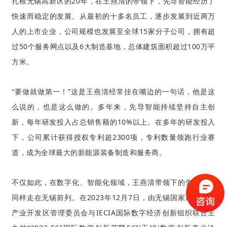
扎根无锡高新区的20年，在
王燕清的带领下
，先导
智能
经历了
快速而稳定的发展。从
最初的十多名员工，
逐步发展到近两万
人的
上市企业
，
公司规模也发展至
全球15家分子公司，拥有超
过50个服务网点以及6大制造基地，总体建筑面积超过100万平
方米。
“要做就做第一！”这是王燕清经常挂在嘴边的一句话，他是这
么说的，也是这么做的。
多年来
，先导智能持续坚持自主创
新，每年研发投入占总销售额的10%以上。在多年的研发投入
下，公司累计获得授权专利超2300项
，专利数量领跑行业赛
道，
成为
全球最大的新能源装备制造和服务商。
不仅如此，在数字化、智能化领域，王燕清
带领下的
先导智能
同样走在无锡前列。在2023年12月7日，由无锡国家高新技术
产业开发区管理委员会与IECIA国际数字经济创新组织联合主