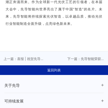
潮正奔涌而来。作为全球新一代光伏工艺的
引领者，在本届
大会中，先导智能向世界亮出了属于中国“智造”的名片。未
来，先导智能将持续探索光伏智造，以卓越品质，推动光伏
行业智能制造全面升级，点亮绿色新未来。
上一篇：喜报 | 祝贺先导智
下一篇：先导智能荣获通
能董事长王燕清荣获“中国
威全球合作伙伴大会“通力
光伏20年·功勋企业家”称
合作奖”
返回列表
号，先导智能荣登“2023中
国光伏百强品牌榜”
关于先导
可持续发展