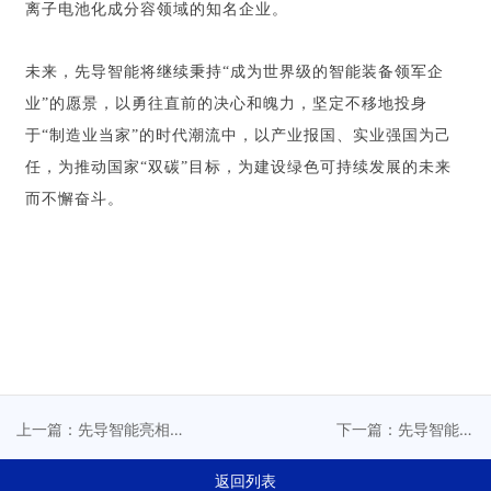
离子电池化成分容领域的知名企业。
未来，先导智能将继续秉持“成为世界级的智能装备领军企
业”的愿景，以勇往直前的决心和魄力，坚定不移地投身
于“制造业当家”的时代潮流中，以产业报国、实业强国为己
任，为推动国家“双碳”目标，为建设绿色可持续发展的未来
而不懈奋斗。
上一篇：先导智能亮相
下一篇：先导智能荣
SNEC 2023国际储能技术
登“2023年世界一流机械企
和装备及应用展览会
业榜”新能源装备类TOP1！
返回列表