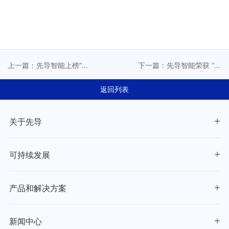
上一篇：先导智能上榜“福
下一篇：先导智能荣获 “江
布斯中国可持续发展工业
苏制造突出贡献奖”优秀企
企业50强”！
业
返回列表
关于先导
可持续发展
产品和解决方案
新闻中心