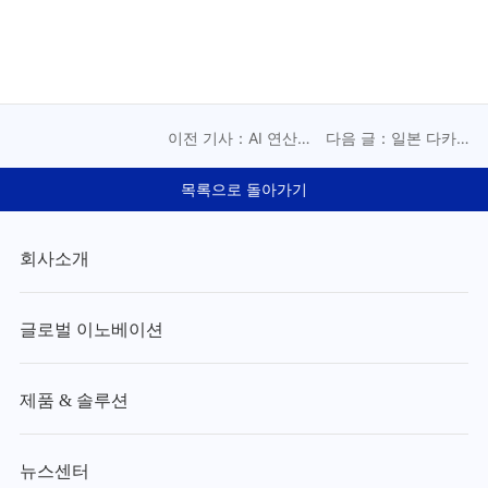
이전 기사：AI 연산력
다음 글：일본 다카사
을 전력난에서 구해내
키에 안착한 LEAD 권
다, Lead Intelligent의
취재 자동화 AGV，고
목록으로 돌아가기
SOFC 정밀 제조가 답
객 재구매로 입증한 글
이다
로벌 시장 경쟁력
회사소개
글로벌 이노베이션
제품 & 솔루션
뉴스센터